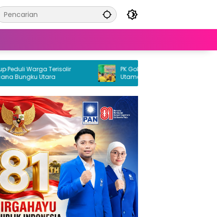
li Warga Terisolir
PK Golkar Petasia Timur Jadi Kekuatan
ungku Utara
Utama Partai Golkar di Morowali Utara