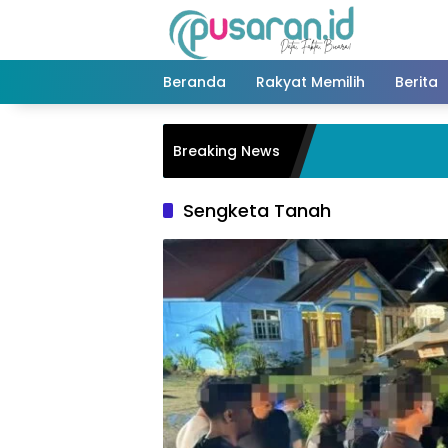
Langsung
ke
konten
Beranda
Rakyat Memilih
Berita
Breaking News
Sengketa Tanah