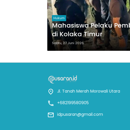
Hukum
Mahasiswa Pelaku Pemb
di Kolaka Timur
Sabtu, 27 Juni 2026
Jl. Tanah Merah Morowali Utara
+682199580905
idpusaran@gmail.com