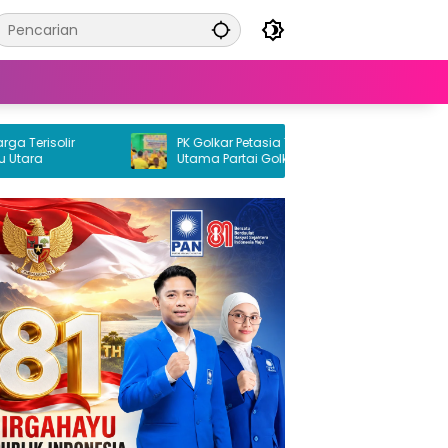
isolir
PK Golkar Petasia Timur Jadi Kekuatan
a
Utama Partai Golkar di Morowali Utara