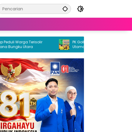
uli Warga Terisolir
PK Golkar Petasia Timur Jadi Kekuata
Bungku Utara
Utama Partai Golkar di Morowali Utar