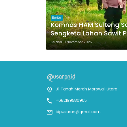
Berita
Komnas HAM Sulteng Sor
Sengketa Lahan Sawit P
Selasa, 11 November 2025
Jl. Tanah Merah Morowali Utara
+682199580905
idpusaran@gmail.com