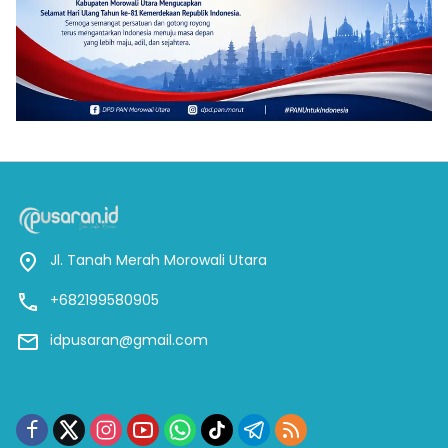
Jl. Tanah Merah Morowali Utara
+682199580905
idpusaran@gmail.com