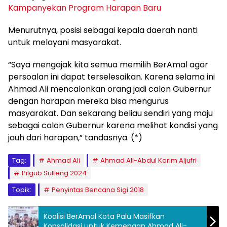
Kampanyekan Program Harapan Baru
Menurutnya, posisi sebagai kepala daerah nanti
untuk melayani masyarakat.
“Saya mengajak kita semua memilih BerAmal agar
persoalan ini dapat terselesaikan. Karena selama ini
Ahmad Ali mencalonkan orang jadi calon Gubernur
dengan harapan mereka bisa mengurus
masyarakat. Dan sekarang beliau sendiri yang maju
sebagai calon Gubernur karena melihat kondisi yang
jauh dari harapan,” tandasnya. (*)
Tag:
Ahmad Ali
Ahmad Ali-Abdul Karim Aljufri
Pilgub Sulteng 2024
Topik:
Penyintas Bencana Sigi 2018
Koalisi BerAmal Kota Palu Masifkan
Konsolidasi untuk Kemengan Ahmad Ali-