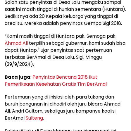
Salah satu penyintas di Desa Lolu mengaku sampai
saat ini masih tinggal di hunian sementara (Huntara).
Sedikitnya ada 20 Kepala keluarga yang tinggal di
area itu. Mereka adalah penyintas Gempa Sigi 2018.
“Kami masih tinggal di Huntara pak. Semoga pak
Ahmad Ali
terpilih sebagai gubernur, kami sudah bisa
dapat Huntap,” ujar penyintas saat pertemuan
terbatas BerAmal di Desa Lolu, Sigi, Minggu
(29/9/2024).
Baca juga
:
Penyintas Bencana 2018 Ikut
Pemeriksaan Kesehatan Gratis Tim BerAmal
Pertemuan yang di inisiasi oleh para tukang dan
buruh bangunan ini dihadiri oleh juru bicara Ahmad
Ali, Andri Gultom, sekaligus juru kampanye koalisi
BerAmal
Sulteng
.
Selain di Lolu, di Desa Mpanau juga hingga saat ini