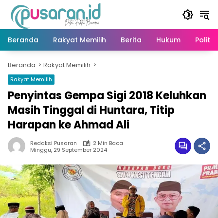
Langsung
ke
konten
Beranda
Rakyat Memilih
Berita
Hukum
Politik
Beranda
Rakyat Memilih
Rakyat Memilih
Penyintas Gempa Sigi 2018 Keluhkan
Masih Tinggal di Huntara, Titip
Harapan ke Ahmad Ali
Redaksi Pusaran
2 Min Baca
Minggu, 29 September 2024