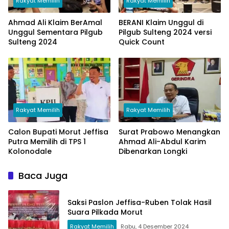
Rakyat Memilih
Rakyat Memilih
Ahmad Ali Klaim BerAmal
BERANI Klaim Unggul di
Unggul Sementara Pilgub
Pilgub Sulteng 2024 versi
Sulteng 2024
Quick Count
Rakyat Memilih
Rakyat Memilih
Calon Bupati Morut Jeffisa
Surat Prabowo Menangkan
Putra Memilih di TPS 1
Ahmad Ali-Abdul Karim
Kolonodale
Dibenarkan Longki
Baca Juga
Saksi Paslon Jeffisa-Ruben Tolak Hasil
Suara Pilkada Morut
Rakyat Memilih
Rabu, 4 Desember 2024