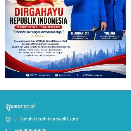
Jl. Tanah Merah Morowali Utara
+682199580905