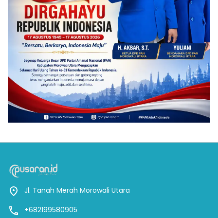
Jl. Tanah Merah Morowali Utara
+682199580905