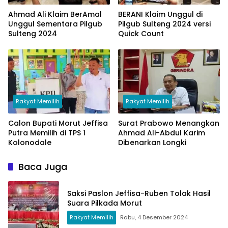
Ahmad Ali Klaim BerAmal
BERANI Klaim Unggul di
Unggul Sementara Pilgub
Pilgub Sulteng 2024 versi
Sulteng 2024
Quick Count
Rakyat Memilih
Rakyat Memilih
Calon Bupati Morut Jeffisa
Surat Prabowo Menangkan
Putra Memilih di TPS 1
Ahmad Ali-Abdul Karim
Kolonodale
Dibenarkan Longki
Baca Juga
Saksi Paslon Jeffisa-Ruben Tolak Hasil
Suara Pilkada Morut
Rakyat Memilih
Rabu, 4 Desember 2024