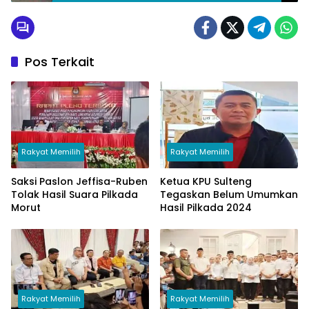
dan Mamosalato
Pos Terkait
Rakyat Memilih
Rakyat Memilih
Saksi Paslon Jeffisa-Ruben
Ketua KPU Sulteng
Tolak Hasil Suara Pilkada
Tegaskan Belum Umumkan
Morut
Hasil Pilkada 2024
Rakyat Memilih
Rakyat Memilih