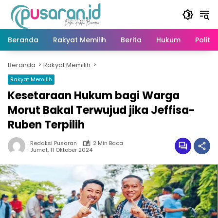
Langsung
ke
konten
Beranda
Rakyat Memilih
Berita
Hukum
Politik
Beranda
Rakyat Memilih
Rakyat Memilih
Kesetaraan Hukum bagi Warga
Morut Bakal Terwujud jika Jeffisa-
Ruben Terpilih
Redaksi Pusaran
2 Min Baca
Jumat, 11 Oktober 2024