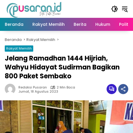
Langsung
ke
konten
Beranda
Rakyat Memilih
Berita
Hukum
Politik
Beranda
Rakyat Memilih
Rakyat Memilih
Jelang Ramadhan 1444 Hijriah,
Wahyu Hidayat Sudirman Bagikan
800 Paket Sembako
Redaksi Pusaran
2 Min Baca
Jumat, 18 Agustus 2023