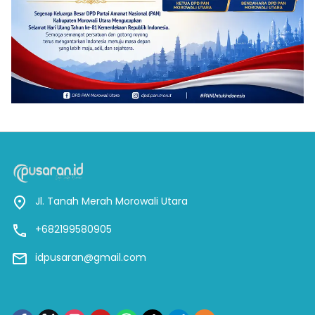
Jl. Tanah Merah Morowali Utara
+682199580905
idpusaran@gmail.com