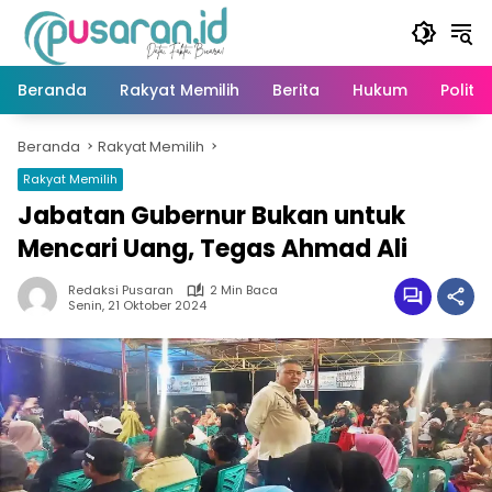
Langsung
ke
konten
Beranda
Rakyat Memilih
Berita
Hukum
Politik
Beranda
Rakyat Memilih
Rakyat Memilih
Jabatan Gubernur Bukan untuk
Mencari Uang, Tegas Ahmad Ali
Redaksi Pusaran
2 Min Baca
Senin, 21 Oktober 2024