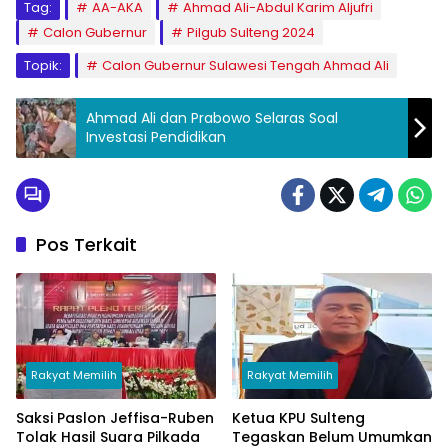
Tag:
AA-AKA
Ahmad Ali-Abdul Karim Aljufri
Calon Gubernur
Pilgub Sulteng 2024
Topik:
Calon Gubernur Sulawesi Tengah Ahmad Ali
Ahmad Ali dan Prabowo Selaras Soal
Investasi Pendidikan
Pos Terkait
Rakyat Memilih
Rakyat Memilih
Saksi Paslon Jeffisa-Ruben
Ketua KPU Sulteng
Tolak Hasil Suara Pilkada
Tegaskan Belum Umumkan