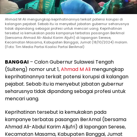
Ahmad M Ali mengungkap keprihatinannya terkait potensi korupsi di
kalangan pejabat. Sebab itu ia menyebut jabatan gubernur seharusnya
tidak dipandang sebagai profesi untuk mencari uang. Keprihatinan
tersebut ia kemukakan pada kampanye terbatas pasangan BerAmal
(bersama Ahmad Ali-Abdul Karim Aljufri) di lapangan Serese,
Kecamatan Masama, Kabupaten Banggai, Jumat (18/10/2024) malam.
(Foto: Tim Media Partai Koalisi Partai BerAmal)
BANGGAI
– Calon Gubernur Sulawesi Tengah
(Sulteng) nomor urut 1,
Ahmad M Ali
mengungkap
keprihatinannya terkait potensi korupsi di kalangan
pejabat. Sebab itu ia menyebut jabatan gubernur
seharusnya tidak dipandang sebagai profesi untuk
mencari uang.
Keprihatinan tersebut ia kemukakan pada
kampanye terbatas pasangan BerAmal (bersama
Ahmad Ali-Abdul Karim Aljufri) di lapangan Serese,
Kecamatan Masama, Kabupaten Banggai, Jumat