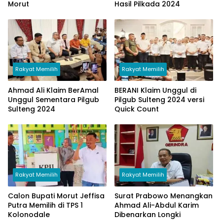
Morut
Hasil Pilkada 2024
Rakyat Memilih
Rakyat Memilih
Ahmad Ali Klaim BerAmal
BERANI Klaim Unggul di
Unggul Sementara Pilgub
Pilgub Sulteng 2024 versi
Sulteng 2024
Quick Count
Rakyat Memilih
Rakyat Memilih
Calon Bupati Morut Jeffisa
Surat Prabowo Menangkan
Putra Memilih di TPS 1
Ahmad Ali-Abdul Karim
Kolonodale
Dibenarkan Longki