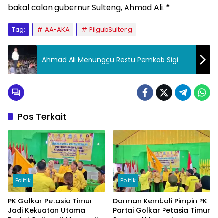
bakal calon gubernur Sulteng, Ahmad Ali.
*
Tag:
AA-AKA
PilgubSulteng
Ahmad Ali Menunggu Restu Pemkab Sigi
Pos Terkait
Politik
Politik
PK Golkar Petasia Timur
Darman Kembali Pimpin PK
Jadi Kekuatan Utama
Partai Golkar Petasia Timur