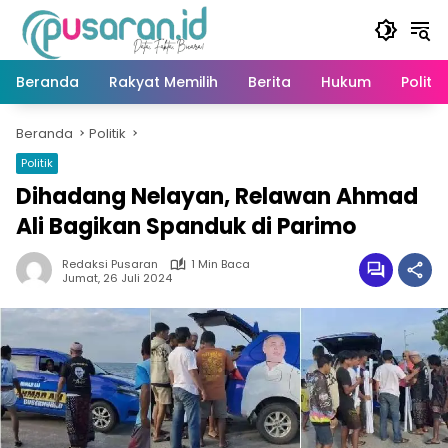
Langsung
ke
konten
Beranda
Rakyat Memilih
Berita
Hukum
Politik
Beranda
Politik
Politik
Dihadang Nelayan, Relawan Ahmad
Ali Bagikan Spanduk di Parimo
Redaksi Pusaran
1 Min Baca
Jumat, 26 Juli 2024