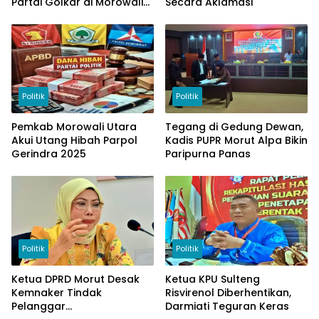
Partai Golkar di Morowali
Secara Aklamasi
Utara
Politik
Politik
Pemkab Morowali Utara
Tegang di Gedung Dewan,
Akui Utang Hibah Parpol
Kadis PUPR Morut Alpa Bikin
Gerindra 2025
Paripurna Panas
Politik
Politik
Ketua DPRD Morut Desak
Ketua KPU Sulteng
Kemnaker Tindak
Risvirenol Diberhentikan,
Pelanggar
Darmiati Teguran Keras