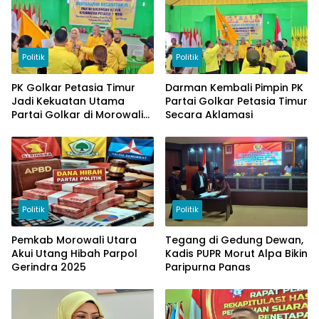
Politik
Politik
PK Golkar Petasia Timur
Darman Kembali Pimpin PK
Jadi Kekuatan Utama
Partai Golkar Petasia Timur
Partai Golkar di Morowali
Secara Aklamasi
Utara
Politik
Politik
Pemkab Morowali Utara
Tegang di Gedung Dewan,
Akui Utang Hibah Parpol
Kadis PUPR Morut Alpa Bikin
Gerindra 2025
Paripurna Panas