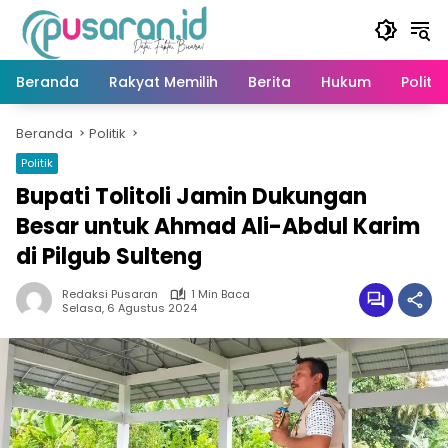
Langsung
ke
konten
Beranda
Rakyat Memilih
Berita
Hukum
Politik
Beranda
Politik
Politik
Bupati Tolitoli Jamin Dukungan
Besar untuk Ahmad Ali-Abdul Karim
di Pilgub Sulteng
Redaksi Pusaran
1 Min Baca
Selasa, 6 Agustus 2024