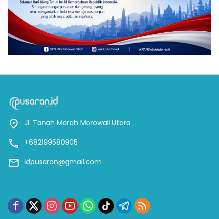
Jl. Tanah Merah Morowali Utara
+682199580905
idpusaran@gmail.com