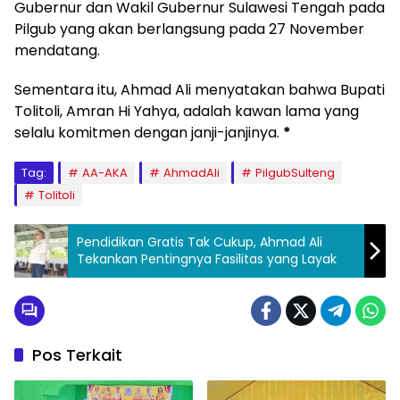
Gubernur dan Wakil Gubernur Sulawesi Tengah pada
Pilgub yang akan berlangsung pada 27 November
mendatang.
Sementara itu, Ahmad Ali menyatakan bahwa Bupati
Tolitoli, Amran Hi Yahya, adalah kawan lama yang
selalu komitmen dengan janji-janjinya.
*
Tag:
AA-AKA
AhmadAli
PilgubSulteng
Tolitoli
Pendidikan Gratis Tak Cukup, Ahmad Ali
Tekankan Pentingnya Fasilitas yang Layak
Pos Terkait