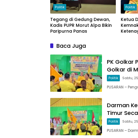
Politik
Politik
Tegang di Gedung Dewan,
Ketua 
Kadis PUPR Morut Alpa Bikin
Kemnak
Paripurna Panas
Ketena
Baca Juga
PK Golkar 
Golkar di 
Politik
Sabtu, 25
PUSARAN – Pengu
Darman Kem
Timur Seca
Politik
Sabtu, 25
PUSARAN – Darm