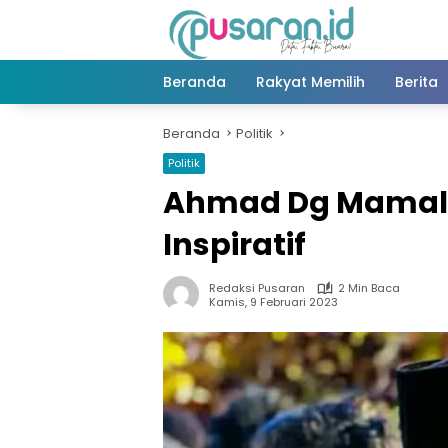
Langsung
ke
konten
Beranda
Rakyat Memilih
Berita
Beranda
Politik
Politik
Ahmad Dg Mamala,
Inspiratif
Redaksi Pusaran
2 Min Baca
Kamis, 9 Februari 2023