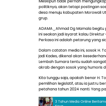
Meskipun tidak pernah mengungka
politiknya, akan tetapi postingan so
desa menuju kabupaten Morowali Uta
grup.
ADAMA_Ahmad Dg Mamala begitu pos
ini seakan jadi isyarat kalau Direktu
Perkasa ini adalah petarung yang si
Dalam catatan media ini, sosok H.
jadi Kades, dikenal akan kesederh
Lembah Sumara tentu sudah sangat
akrab dengan sosok yang humoris d
Kita tunggu saja, apakah benar H. 
pemilihan legislatif, atau ia justru
petahana tahun 2024 nanti. Yang past
3 Tahun Media Online Beritamo
Koya