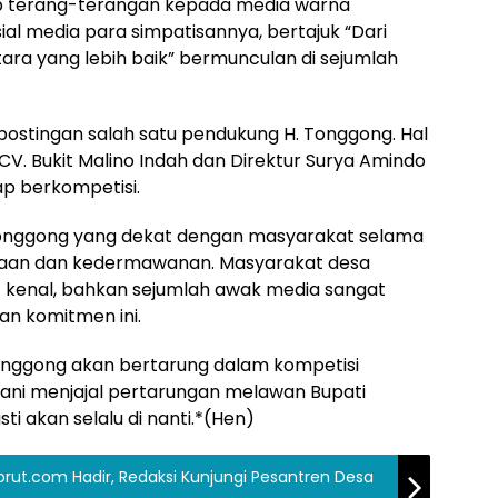
p terang-terangan kepada media warna
sial media para simpatisannya, bertajuk “Dari
ra yang lebih baik” bermunculan di sejumlah
tingan salah satu pendukung H. Tonggong. Hal
r CV. Bukit Malino Indah dan Direktur Surya Amindo
ap berkompetisi.
 Tonggong yang dekat dengan masyarakat selama
anaan dan kedermawanan. Masyarakat desa
 kenal, bahkan sejumlah awak media sangat
an komitmen ini.
Tonggong akan bertarung dalam kompetisi
 berani menjajal pertarungan melawan Bupati
i akan selalu di nanti.*(Hen)
rut.com Hadir, Redaksi Kunjungi Pesantren Desa