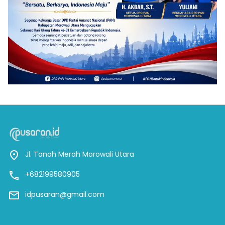
Jl. Tanah Merah Morowali Utara
+682199580905
idpusaran@gmail.com