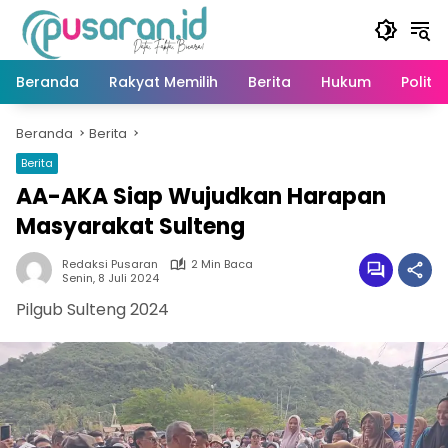
Langsung
ke
konten
Beranda
Rakyat Memilih
Berita
Hukum
Politik
Beranda
Berita
Berita
AA-AKA Siap Wujudkan Harapan
Masyarakat Sulteng
Redaksi Pusaran
2 Min Baca
Senin, 8 Juli 2024
Pilgub Sulteng 2024