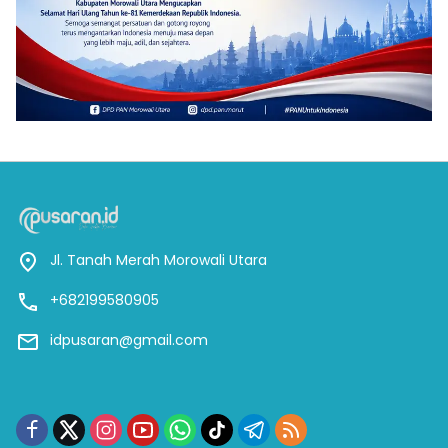
Jl. Tanah Merah Morowali Utara
+682199580905
idpusaran@gmail.com