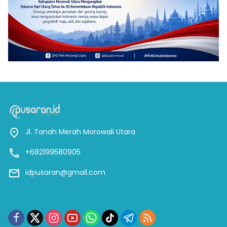
Jl. Tanah Merah Morowali Utara
+682199580905
idpusaran@gmail.com