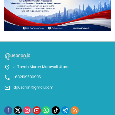
Jl. Tanah Merah Morowali Utara
+682199580905
idpusaran@gmail.com