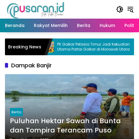
Langsung
ke
konten
Beranda
Rakyat Memilih
Berita
Hukum
Politik
erisolir
PK Golkar Petasia Timur Jadi Kekuatan
Breaking News
ra
Utama Partai Golkar di Morowali Utara
Dampak Banjir
Berita
Puluhan Hektar Sawah di Bunta
dan Tompira Terancam Puso