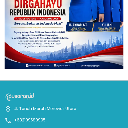
Jl. Tanah Merah Morowali Utara
+682199580905