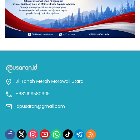
Jl. Tanah Merah Morowali Utara
+682199580905
idpusaran@gmail.com