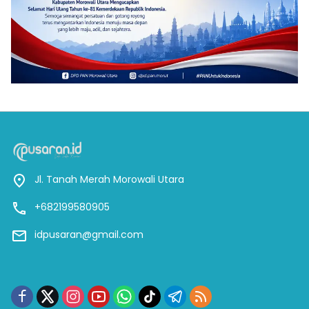
Jl. Tanah Merah Morowali Utara
+682199580905
idpusaran@gmail.com