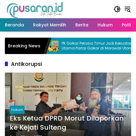
Langsung
ke
konten
Beranda
Rakyat Memilih
Berita
Hukum
Politik
a Terisolir
PK Golkar Petasia Timur Jadi Kekuatan
Breaking News
Utara
Utama Partai Golkar di Morowali Utara
Antikorupsi
Hukum
Eks Ketua DPRD Morut Dilaporkan
ke Kejati Sulteng