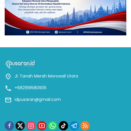
Jl. Tanah Merah Morowali Utara
+682199580905
idpusaran@gmail.com