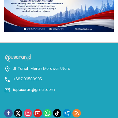
Jl. Tanah Merah Morowali Utara
+682199580905
idpusaran@gmail.com