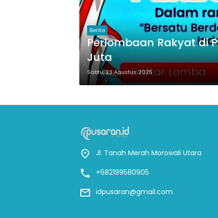
Berita
Perlombaan Rakyat di P
Juta
Sabtu, 23 Agustus 2025
Jl. Tanah Merah Morowali Utara
+682199580905
idpusaran@gmail.com