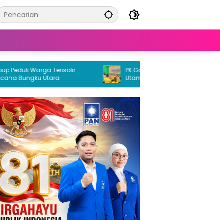
duli Warga Terisolir
PK Golkar Petasia Timur Jadi Kekuat
 Bungku Utara
Utama Partai Golkar di Morowali Uta