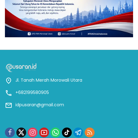
Jl. Tanah Merah Morowali Utara
+682199580905
idpusaran@gmail.com