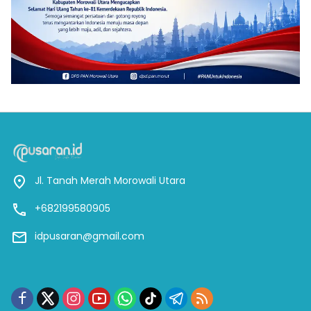
Jl. Tanah Merah Morowali Utara
+682199580905
idpusaran@gmail.com