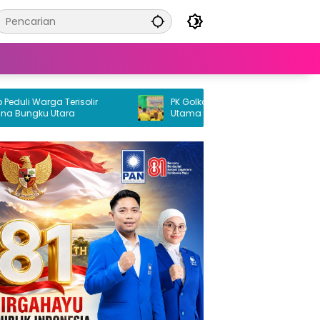
li Warga Terisolir
PK Golkar Petasia Timur Jadi Kekuatan
Bungku Utara
Utama Partai Golkar di Morowali Utara