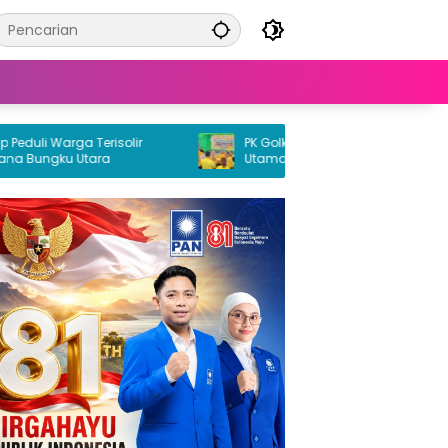
i Warga Terisolir
PK Golkar Petasia Timur Jadi Kekuatan
ungku Utara
Utama Partai Golkar di Morowali Utara