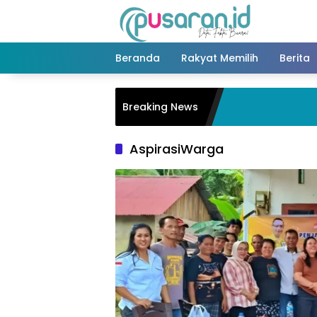
Langsung
ke
konten
Beranda
Rakyat Memilih
Berita
Breaking News
AspirasiWarga