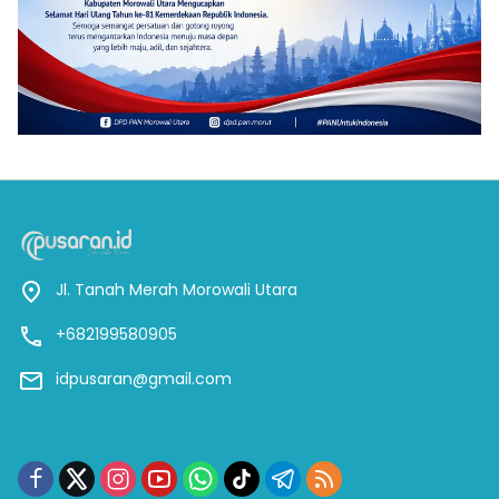
Jl. Tanah Merah Morowali Utara
+682199580905
idpusaran@gmail.com