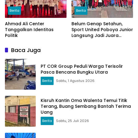
Berita
Berita
Ahmad Ali Center
Belum Genap Setahun,
Tanggalkan Identitas
Sport United Poboya Junior
Politik
Langsung Jadi Juara
Nasional
Baca Juga
PT COR Group Peduli Warga Terisolir
Pasca Bencana Bungku Utara
Berita
Sabtu, 1 Agustus 2026
Kisruh Kantin Oma Walenta Temui Titik
Terang, Buang Sembang Bantah Terima
Uang
Berita
Sabtu, 25 Juli 2026