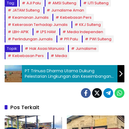
Tag:
AJI Palu
AMSI Sulteng
IJTI Sulteng
JATAM Sulteng
Jurnalisme Aman
Keamanan Jurnalis
Kebebasan Pers
Kekerasan Terhadap Jurnalis
KKJ Sulteng
LBH-APIK
LPS HAM
Media Independen
Perlindungan Jurnalis
PFI Palu
PWI Sulteng
Topik:
Hak Asasi Manusia
Jurnalisme
Kebebasan Pers
Media
PT Trinusa Dharma Utama Dukung
Pelestarian Lingkungan dan Keseimbangan
Ekosistem Pesisir Pantai Soyojaya
Pos Terkait