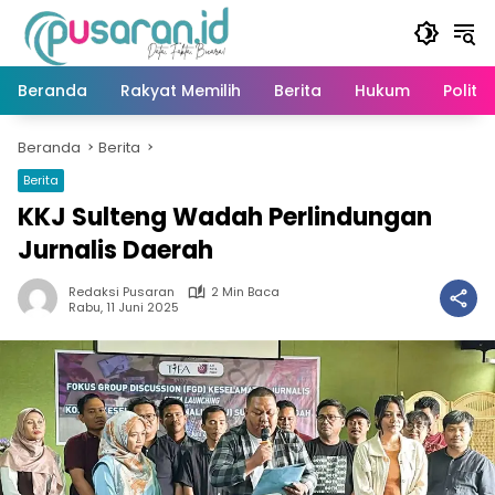
Langsung
ke
konten
Beranda
Rakyat Memilih
Berita
Hukum
Politik
Beranda
Berita
Berita
KKJ Sulteng Wadah Perlindungan
Jurnalis Daerah
Redaksi Pusaran
2 Min Baca
Rabu, 11 Juni 2025