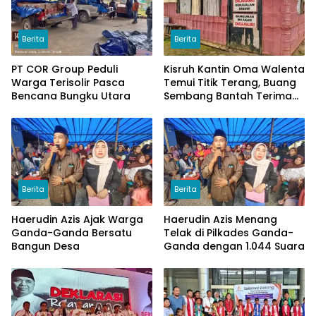
Berita
Berita
PT COR Group Peduli
Kisruh Kantin Oma Walenta
Warga Terisolir Pasca
Temui Titik Terang, Buang
Bencana Bungku Utara
Sembang Bantah Terima
Uang
Berita
Berita
Haerudin Azis Ajak Warga
Haerudin Azis Menang
Ganda-Ganda Bersatu
Telak di Pilkades Ganda-
Bangun Desa
Ganda dengan 1.044 Suara